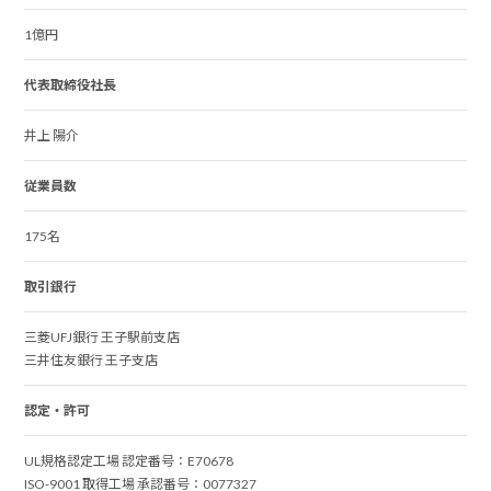
1億円
代表取締役社長
井上 陽介
従業員数
175名
取引銀行
三菱UFJ銀行 王子駅前支店
三井住友銀行 王子支店
認定・許可
UL規格認定工場 認定番号：E70678
ISO-9001 取得工場 承認番号：0077327