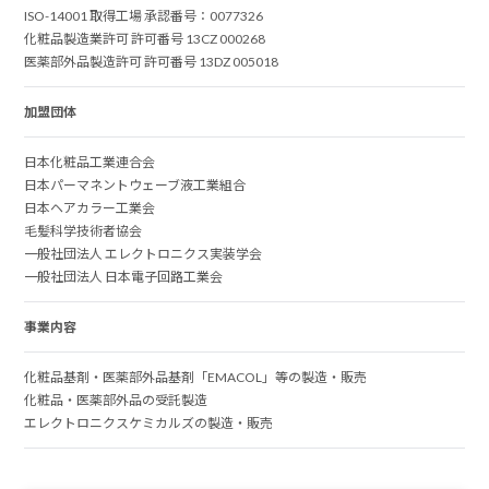
ISO-14001 取得工場 承認番号：0077326
化粧品製造業許可 許可番号 13CZ 000268
医薬部外品製造許可 許可番号 13DZ 005018
加盟団体
日本化粧品工業連合会
日本パーマネントウェーブ液工業組合
日本ヘアカラー工業会
毛髪科学技術者協会
一般社団法人 エレクトロニクス実装学会
一般社団法人 日本電子回路工業会
事業内容
化粧品基剤・医薬部外品基剤「EMACOL」等の製造・販売
化粧品・医薬部外品の受託製造
エレクトロニクスケミカルズの製造・販売