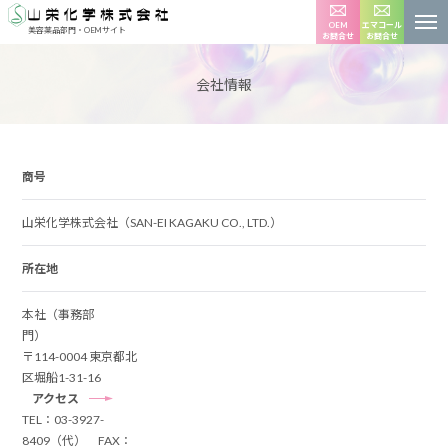
OEM
エマコール
美容薬品部門・OEMサイト
お問合せ
お問合せ
会社情報
商号
山栄化学株式会社（SAN-EI KAGAKU CO., LTD.）
所在地
本社（事務部
門）
〒114-0004 東京都北
区堀船1-31-16
アクセス
TEL：03-3927-
8409（代） FAX：