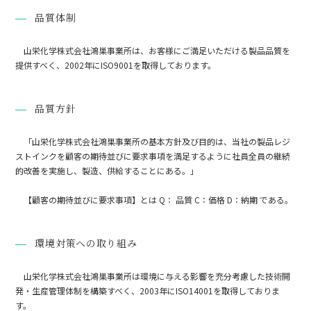
品質体制
山栄化学株式会社鴻巣事業所は、お客様にご満足いただける製品品質を
提供すべく、2002年にISO9001を取得しております。
品質方針
「山栄化学株式会社鴻巣事業所の基本方針及び目的は、当社の製品レジ
ストインクを顧客の期待並びに要求事項を満足するように社員全員の継続
的改善を実施し、製造、供給することにある。」
【顧客の期待並びに要求事項】とは Q： 品質 C：価格 D：納期 である。
環境対策への取り組み
山栄化学株式会社鴻巣事業所は環境に与える影響を充分考慮した技術開
発・生産管理体制を構築すべく、2003年にISO14001を取得しておりま
す。