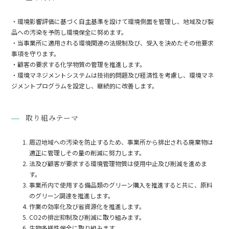
・環境影響評価に基づく自主基準を設けて環境側面を管理し、地域及び製
品への汚染を予防し環境保全に努めます。
・当事業所に適用される環境関連の法規制及び、受入を決めたその他要求
事項を守ります。
・顧客の要求する化学物質の管理を推進します。
・環境マネジメントシステムは技術的問題及び経済性を考慮し、環境マネ
ジメントプログラムを設定し、継続的に改善します。
取り組みテーマ
周辺地域への汚染を防止するため、事業所から排出される廃棄物は
適正に管理しその量の削減に努力します。
法及び顧客が要求する環境管理物質は使用中止及び削減を進めま
す。
事業所内で使用する備品類のグリーン購入を推進すると共に、原料
のグリーン調達を推進します。
作業の効率化及び省資源化を推進します。
CO2の排出抑制及び削減に取り組みます。
生物多様性保全に取り組みます。