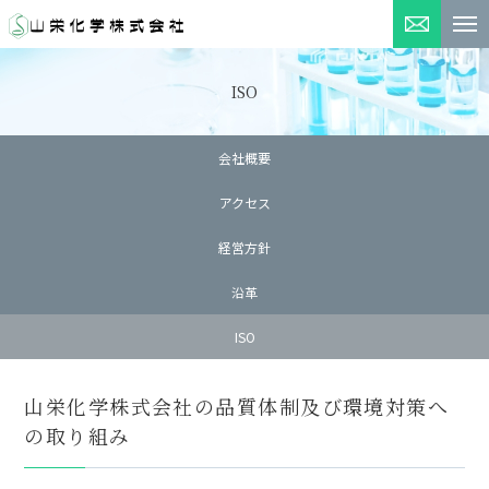
お問い合
ISO
会社概要
アクセス
経営方針
沿革
ISO
山栄化学株式会社の品質体制及び環境対策へ
の取り組み